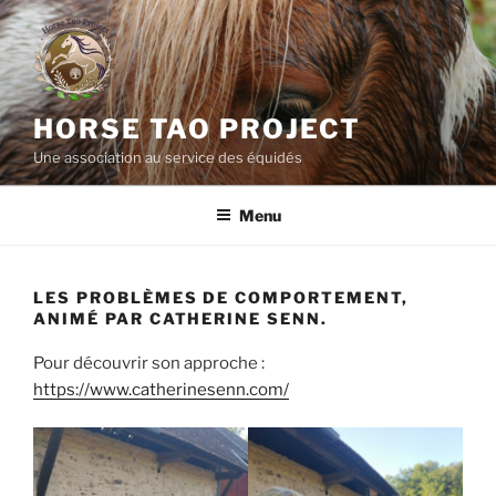
Aller
au
contenu
principal
HORSE TAO PROJECT
Une association au service des équidés
Menu
LES PROBLÈMES DE COMPORTEMENT,
ANIMÉ PAR CATHERINE SENN.
Pour découvrir son approche :
https://www.catherinesenn.com/