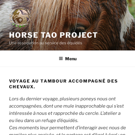
Aller
au
contenu
principal
HORSE TAO PROJECT
Une association au service des équidés
Menu
VOYAGE AU TAMBOUR ACCOMPAGNÉ DES
CHEVAUX.
Lors du dernier voyage, plusieurs poneys nous ont
accompagnées, dont une mule inapprochable qui s’est
intéressée à nous et rapprochée du cercle. L’atelier a
eu lieu dans un refuge d’équidés.
Ces moments leur permettent d’interagir avec nous de
manière plus apaisée, et le partage est d’égal à égal : on